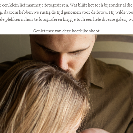
een klein lief mannetje fotograferen. Wat blijft het toch bijzonder al die
, daarom hebben we rustig de tijd genomen voor de foto’s. Hij wilde voor
e plekken in huis te fotograferen krijg je toch een hele diverse galerij w
Geniet mee van deze heerlijke shoot